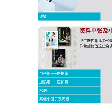
详情
资料单张及
卫生署控烟酒办公
你希望修改这些资
电子烟——医护篇
加热烟——医护篇
水烟
其他小册子及海报