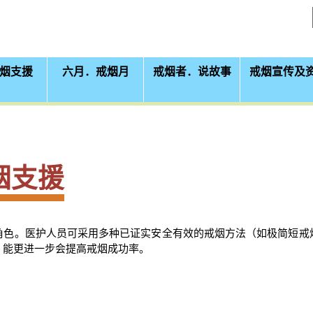
跳至主要内容
烟支援
六月．戒烟月
戒烟者．说故事
戒烟宣传及
烟支援
角色。医护人员可采用多种已证实安全有效的戒烟方法（如极简短戒
，能更进一步会提高戒烟成功率。