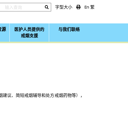
字型大小
En
繁
资源
医护人员提供的
与我们联络
戒烟支援
烟建议、简短戒烟辅导和处方戒烟药物等），