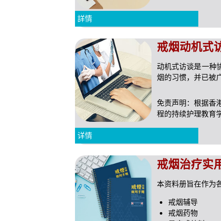
詳情
戒烟动机式
动机式访谈是一种
烟的习惯，并已被
免责声明：根据香
程的持续护理教育
详情
戒烟治疗实
本资料册旨在作为
戒烟辅导
戒烟药物