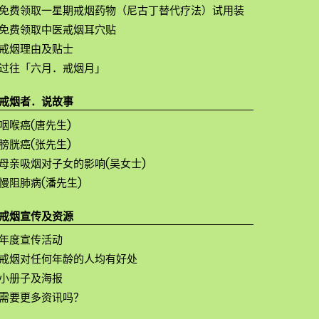
免费领取一星期戒烟药物（尼古丁替代疗法）试用装
免费领取中医戒烟耳穴贴
戒烟理由及贴士
过往「六月．戒烟月」
戒烟者．说故事
咽喉癌(唐先生)
膀胱癌(张先生)
母亲吸烟对子女的影响(吴女士)
慢阻肺病(潘先生)
戒烟宣传及资源
年度宣传活动
戒烟对任何年龄的人均有好处
小册子及海报
需要更多资讯吗？